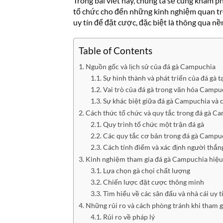
Trong bài viết này, chúng ta sẽ cùng khám p
tổ chức cho đến những kinh nghiệm quan trọ
uy tín để đặt cược, đặc biệt là thông qua n
Table of Contents
Nguồn gốc và lịch sử của đá gà Campuchia
Sự hình thành và phát triển của đá gà 
Vai trò của đá gà trong văn hóa Campu
Sự khác biệt giữa đá gà Campuchia và 
Cách thức tổ chức và quy tắc trong đá gà C
Quy trình tổ chức một trận đá gà
Các quy tắc cơ bản trong đá gà Campu
Cách tính điểm và xác định người thắn
Kinh nghiệm tham gia đá gà Campuchia hiệu
Lựa chọn gà chọi chất lượng
Chiến lược đặt cược thông minh
Tìm hiểu về các sân đấu và nhà cái uy t
Những rủi ro và cách phòng tránh khi tham 
Rủi ro về pháp lý