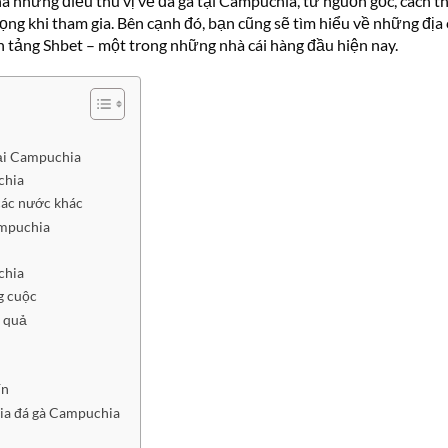
há những điều thú vị về đá gà tại Campuchia, từ nguồn gốc, cách t
ng khi tham gia. Bên cạnh đó, bạn cũng sẽ tìm hiểu về những địa 
ền tảng Shbet – một trong những nhà cái hàng đầu hiện nay.
tại Campuchia
chia
các nước khác
ampuchia
chia
g cuộc
 quả
ín
gia đá gà Campuchia