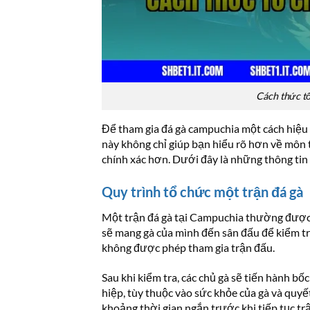
Cách thức t
Để tham gia đá gà campuchia một cách hiệu 
này không chỉ giúp bạn hiểu rõ hơn về môn
chính xác hơn. Dưới đây là những thông tin 
Quy trình tổ chức một trận đá gà
Một trận đá gà tại Campuchia thường được t
sẽ mang gà của mình đến sân đấu để kiểm tr
không được phép tham gia trận đấu.
Sau khi kiểm tra, các chủ gà sẽ tiến hành b
hiệp, tùy thuộc vào sức khỏe của gà và quyết
khoảng thời gian ngắn trước khi tiếp tục tr