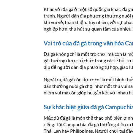
Khác với đá gà ở một số quốc gia khác, đá g
tranh. Người dân địa phương thường nuôi gà
khí vui vẻ, thân thiện. Tuy nhiên, với sự ph
nghiệp hơn, thu hút sự quan tâm của nhiều 
Vai trò của đá gà trong văn hóa C
Đá gà không chỉ là một trò chơi mà còn là
gà thường được tổ chức trong các lễ hội t
dịp để người dân địa phương tụ họp, giao lư
Ngoài ra, đá gà còn được coi là một hình th
dân thường nuôi gà chọi như một thú vui sa
niềm vui mà còn giúp họ gắn kết với nhau h
Sự khác biệt giữa đá gà Campuchi
Mặc dù đá gà là môn thể thao phổ biến ở n
riêng. Tại Campuchia, đá gà thường diễn ra 
Thái Lan hay Philippines. Người chơi tại đ