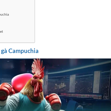
puchia
et
á gà Campuchia