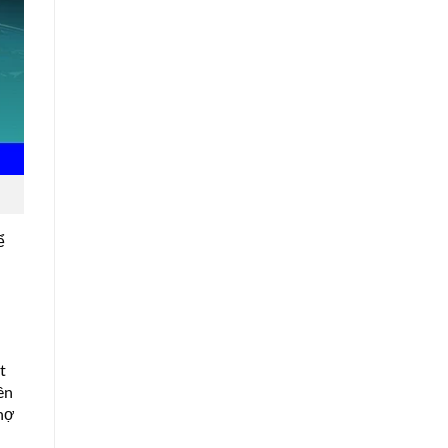
ể
t
ên
chợ