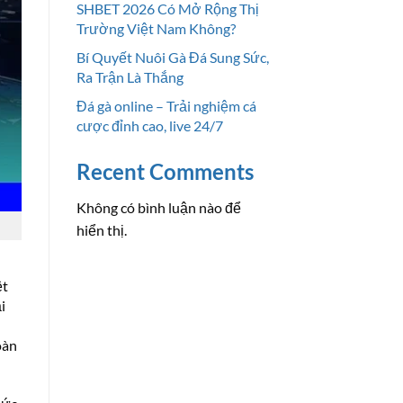
SHBET 2026 Có Mở Rộng Thị
Trường Việt Nam Không?
Bí Quyết Nuôi Gà Đá Sung Sức,
Ra Trận Là Thắng
Đá gà online – Trải nghiệm cá
cược đỉnh cao, live 24/7
Recent Comments
Không có bình luận nào để
hiển thị.
ệt
i
oàn