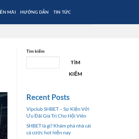
ẾN MÃI
HƯỚNG DẪN
TIN TỨC
Tìm kiếm
TÌM
KIẾM
Recent Posts
Vipclub SHBET – Sự Kiện Với
Ưu Đãi Giá Trị Cho Hội Viên
SHBET là gì? Khám phá nhà cái
cá cược hot hiện nay