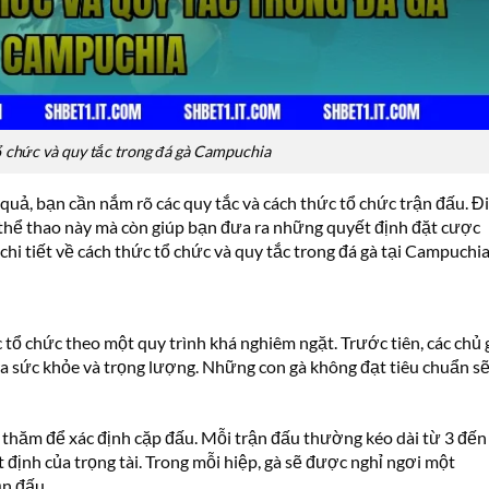
ổ chức và quy tắc trong đá gà Campuchia
quả, bạn cần nắm rõ các quy tắc và cách thức tổ chức trận đấu. Đ
 thể thao này mà còn giúp bạn đưa ra những quyết định đặt cược
chi tiết về cách thức tổ chức và quy tắc trong đá gà tại Campuchia
ổ chức theo một quy trình khá nghiêm ngặt. Trước tiên, các chủ 
a sức khỏe và trọng lượng. Những con gà không đạt tiêu chuẩn s
ốc thăm để xác định cặp đấu. Mỗi trận đấu thường kéo dài từ 3 đến
 định của trọng tài. Trong mỗi hiệp, gà sẽ được nghỉ ngơi một
ận đấu.