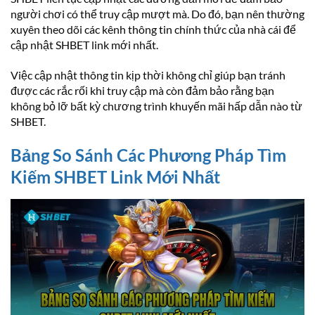
người chơi có thể truy cập mượt mà. Do đó, bạn nên thường
xuyên theo dõi các kênh thông tin chính thức của nhà cái để
cập nhật SHBET link mới nhất.
Việc cập nhật thông tin kịp thời không chỉ giúp bạn tránh
được các rắc rối khi truy cập mà còn đảm bảo rằng bạn
không bỏ lỡ bất kỳ chương trình khuyến mãi hấp dẫn nào từ
SHBET.
Bảng So Sánh Các Phương Pháp Tìm
Kiếm SHBET Link Mới Nhất