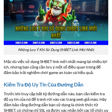
Những Lưu Ý Khi Sử Dụng SHBET Link Mới Nhất
Mặc dù việc sử dụng SHBET link mới nhất mang lại nhiều lợi
ích, nhưng bạn cũng cần lưu ý một số điều quan trọng để
đảm bảo trải nghiệm chơi game an toàn và hiệu quả.
Kiểm Tra Độ Uy Tín Của Đường Dẫn
Trước khi truy cập bất kỳ đường dẫn nào, bạn cần kiểm tra
độ uy tín của nó để tránh rơi vào các trang web giả mạo. Hãy
đảm bảo rằng đường dẫn bạn sử dụng là chính thức từ
SHBET, có chứng chỉ SSL và được xác nhận bởi các tổ chức uy