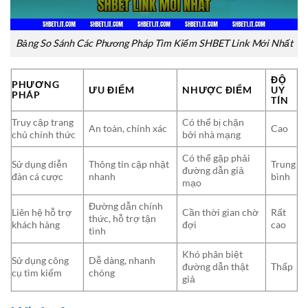
Bảng So Sánh Các Phương Pháp Tìm Kiếm SHBET Link Mới Nhất
ĐỘ
PHƯƠNG
ƯU ĐIỂM
NHƯỢC ĐIỂM
UY
PHÁP
TÍN
Truy cập trang
Có thể bị chặn
An toàn, chính xác
Cao
chủ chính thức
bởi nhà mạng
Có thể gặp phải
Sử dụng diễn
Thông tin cập nhật
Trung
đường dẫn giả
đàn cá cược
nhanh
bình
mạo
Đường dẫn chính
Liên hệ hỗ trợ
Cần thời gian chờ
Rất
thức, hỗ trợ tận
khách hàng
đợi
cao
tình
Khó phân biệt
Sử dụng công
Dễ dàng, nhanh
đường dẫn thật
Thấp
cụ tìm kiếm
chóng
giả