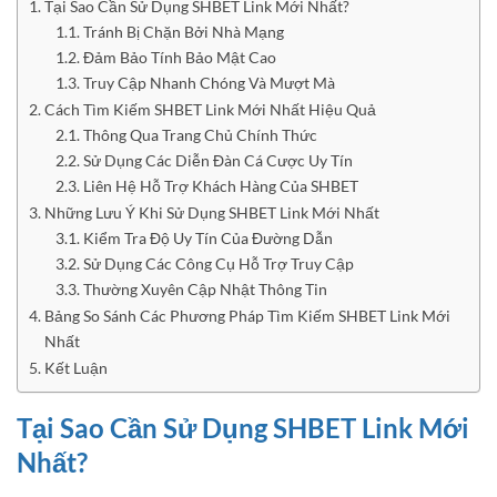
Tại Sao Cần Sử Dụng SHBET Link Mới Nhất?
Tránh Bị Chặn Bởi Nhà Mạng
Đảm Bảo Tính Bảo Mật Cao
Truy Cập Nhanh Chóng Và Mượt Mà
Cách Tìm Kiếm SHBET Link Mới Nhất Hiệu Quả
Thông Qua Trang Chủ Chính Thức
Sử Dụng Các Diễn Đàn Cá Cược Uy Tín
Liên Hệ Hỗ Trợ Khách Hàng Của SHBET
Những Lưu Ý Khi Sử Dụng SHBET Link Mới Nhất
Kiểm Tra Độ Uy Tín Của Đường Dẫn
Sử Dụng Các Công Cụ Hỗ Trợ Truy Cập
Thường Xuyên Cập Nhật Thông Tin
Bảng So Sánh Các Phương Pháp Tìm Kiếm SHBET Link Mới
Nhất
Kết Luận
Tại Sao Cần Sử Dụng SHBET Link Mới
Nhất?